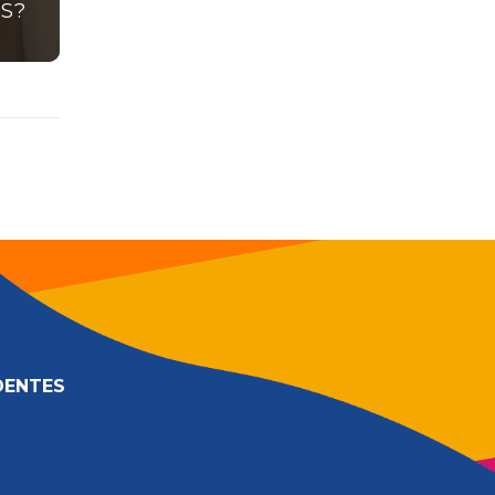
DS?
DENTES