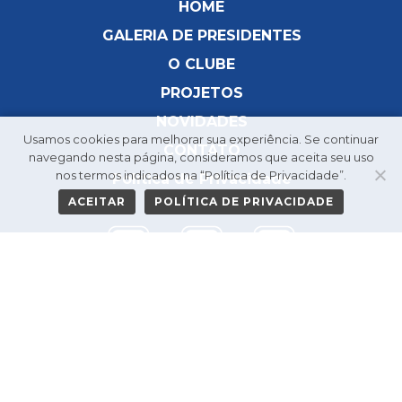
HOME
GALERIA DE PRESIDENTES
O CLUBE
PROJETOS
NOVIDADES
Usamos cookies para melhorar sua experiência. Se continuar
CONTATO
navegando nesta página, consideramos que aceita seu uso
nos termos indicados na “Política de Privacidade”.
Política de Privacidade
ACEITAR
POLÍTICA DE PRIVACIDADE
TODOS OS DIREITOS RESERVADOS
DESENVOLVIDO POR