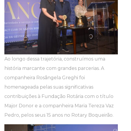
Ao longo dessa trajetória, construímos uma
história marcante com grandes parcerias. A
companheira Rosângela Greghi foi
homenageada pelas suas significativas
contribuições à Fundação Rotária com o título
Major Donor e a companheira Maria Tereza Vaz
Pedro, pelos seus 15 anos no Rotary Boqueirão.