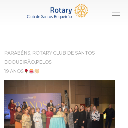
ME
PARABÉNS, ROTARY CLUB DE SANTOS
BOQUEIRÃO,PELOS
19 ANOS