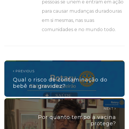
pessoas se unem e entram em ação
para causar mudanças duradouras
em si mesmas, nas suas
comunidades e no mundo todo.
PREVIOUS
Qual o risco de contaminação do
bebê na gravidez?
NEXT
Por quanto tempo a vacina
protege?