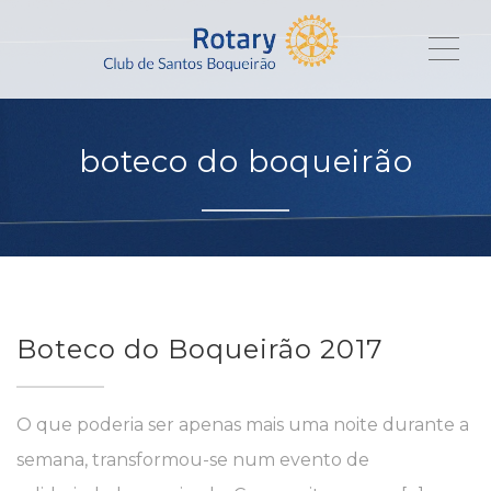
ME
boteco do boqueirão
Boteco do Boqueirão 2017
O que poderia ser apenas mais uma noite durante a
semana, transformou-se num evento de