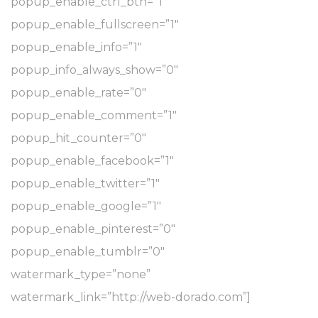
popup_enable_ctrl_btn=”1″
popup_enable_fullscreen=”1″
popup_enable_info=”1″
popup_info_always_show=”0″
popup_enable_rate=”0″
popup_enable_comment=”1″
popup_hit_counter=”0″
popup_enable_facebook=”1″
popup_enable_twitter=”1″
popup_enable_google=”1″
popup_enable_pinterest=”0″
popup_enable_tumblr=”0″
watermark_type=”none”
watermark_link=”http://web-dorado.com”]