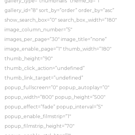
gallery_type=”thumbnails” theme_id=”1″
gallery_id=”8″ sort_by=”order” order_by=”asc”
show_search_box=”0″ search_box_width=”180″
image_column_number=”5″
images_per_page=”30″ image_title=”none”
image_enable_page=”1″ thumb_width=”180″
thumb_height=”90″
thumb_click_action=”undefined”
thumb_link_target=”undefined”
popup_fullscreen=”0″ popup_autoplay=”0″
popup_width=”800″ popup_height=”500″
popup_effect=”fade” popup_interval=”5″
popup_enable_filmstrip=”1″
popup_filmstrip_height=”70″