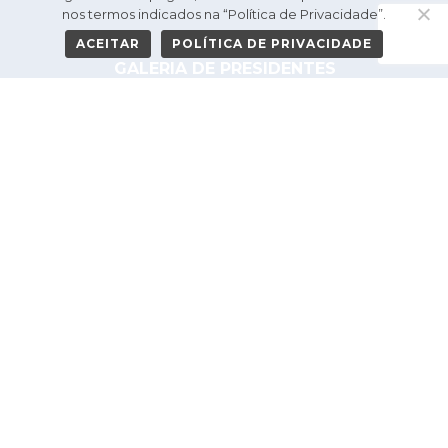
nos termos indicados na “Política de Privacidade”.
HOME
ACEITAR
POLÍTICA DE PRIVACIDADE
GALERIA DE PRESIDENTES
O CLUBE
PROJETOS
NOVIDADES
CONTATO
Política de Privacidade
TODOS OS DIREITOS RESERVADOS
DESENVOLVIDO POR