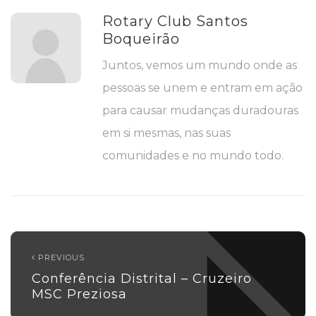
Rotary Club Santos
Boqueirão
Juntos, vemos um mundo onde as
pessoas se unem e entram em ação
para causar mudanças duradouras
em si mesmas, nas suas
comunidades e no mundo todo.
PREVIOUS
Conferência Distrital – Cruzeiro
MSC Preziosa