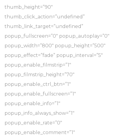
thumb_height=”90″
thumb_click_action=”undefined”
thumb_link_target=”undefined”
popup_fullscreen=”0″ popup_autoplay=”0″
popup_width=”800″ popup_height=”500″
popup_effect=”fade” popup_interval=”5″
popup_enable_filmstrip=”1″
popup_filmstrip_height=”70″
popup_enable_ctrl_btn=”1″
popup_enable_fullscreen=”1″
popup_enable_info=”1″
popup_info_always_show=”1″
popup_enable_rate=”0″
popup_enable_comment=”1″