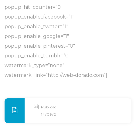
popup_hit_counter=”0″
popup_enable_facebook=”1″
popup_enable_twitter=”1″
popup_enable_google=”1″
popup_enable_pinterest=”0″
popup_enable_tumblr=”0″
watermark_type=”none”
watermark_link=”http://web-dorado.com”]
Publicado
14/09/2014