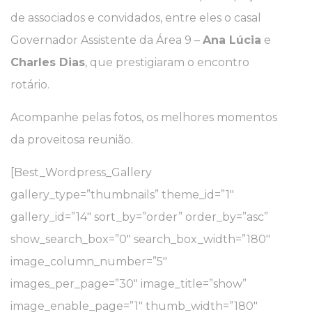
de associados e convidados, entre eles o casal
Governador Assistente da Área 9 –
Ana Lúcia
e
Charles Dias
, que prestigiaram o encontro
rotário.
Acompanhe pelas fotos, os melhores momentos
da proveitosa reunião.
[Best_Wordpress_Gallery
gallery_type=”thumbnails” theme_id=”1″
gallery_id=”14″ sort_by=”order” order_by=”asc”
show_search_box=”0″ search_box_width=”180″
image_column_number=”5″
images_per_page=”30″ image_title=”show”
image_enable_page=”1″ thumb_width=”180″