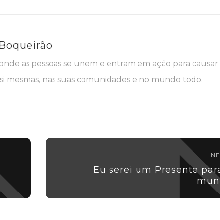
 Boqueirão
nde as pessoas se unem e entram em ação para causar
i mesmas, nas suas comunidades e no mundo todo.
NE
Eu serei um Presente par
mun