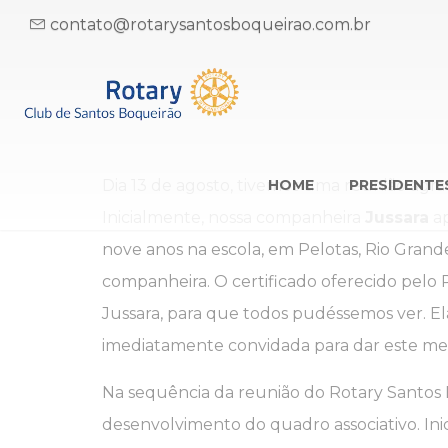
contato@rotarysantosboqueirao.com.br
Dia 13 de agosto, tivemos uma reunião agr
HOME
PRESIDENTE
Inicialmente, nossa companheira
Jussara
ap
nove anos na escola, em Pelotas, Rio Gran
companheira. O certificado oferecido pelo 
Jussara, para que todos pudéssemos ver. El
imediatamente convidada para dar este m
Na sequência da reunião do Rotary Santos 
desenvolvimento do quadro associativo. In