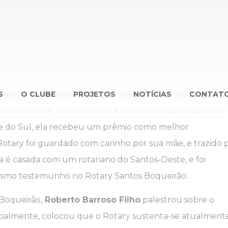
adável e muito esclarecedora no Rotary Santos Boqueirão
S
O CLUBE
PROJETOS
NOTÍCIAS
CONTAT
resentou-se, emocionando a todos ao mostrar que aos
de do Sul, ela recebeu um prêmio como melhor
Rotary foi guardado com carinho por sua mãe, e trazido 
a é casada com um rotariano do Santos-Oeste, e foi
esmo testemunho no Rotary Santos Boqueirão.
Boqueirão,
Roberto Barroso Filho
palestrou sobre o
icialmente, colocou que o Rotary sustenta-se atualment