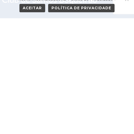
ACEITAR
POLÍTICA DE PRIVACIDADE
HOME
GALERIA DE PRESIDENTES
O CLUBE
PROJETOS
NOVIDADES
CONTATO
Política de Privacidade
TODOS OS DIREITOS RESERVADOS