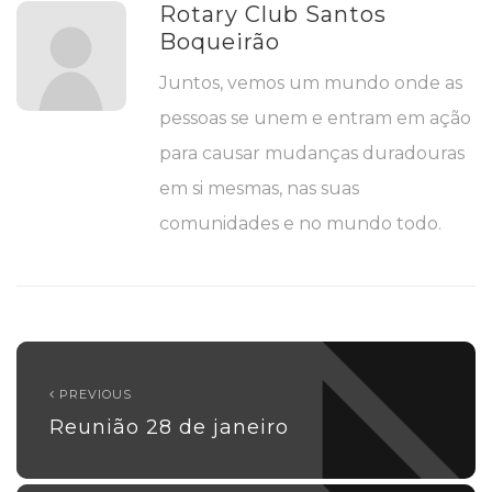
Rotary Club Santos
Boqueirão
Juntos, vemos um mundo onde as
pessoas se unem e entram em ação
para causar mudanças duradouras
em si mesmas, nas suas
comunidades e no mundo todo.
PREVIOUS
Reunião 28 de janeiro