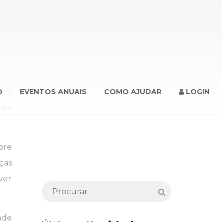
ary
O
EVENTOS ANUAIS
COMO AJUDAR
LOGIN
nte
bre
ças
ver
ade