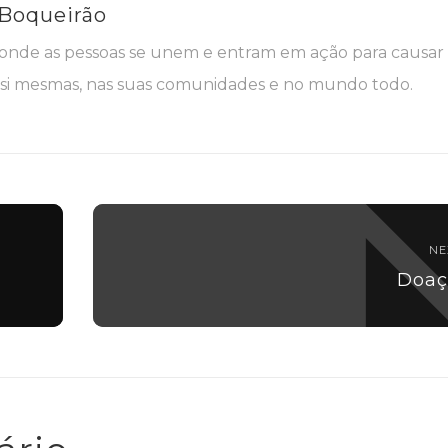
 Boqueirão
nde as pessoas se unem e entram em ação para causar
i mesmas, nas suas comunidades e no mundo todo.
NE
Doaç