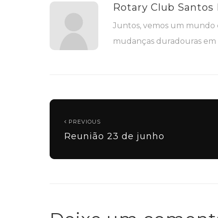
Rotary Club Santos
Juntos, vemos um mundo o
mudanças duradouras em s
PREVIOUS
Reunião 23 de junho