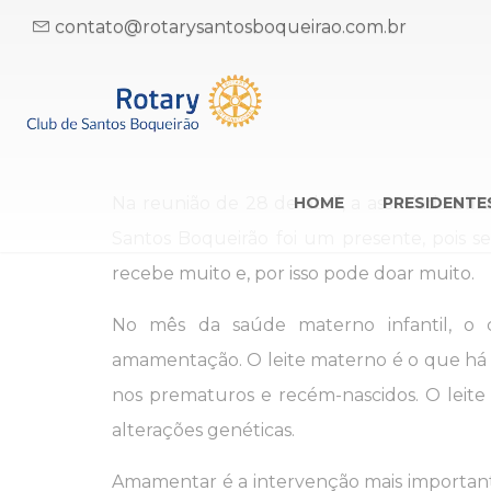
contato@rotarysantosboqueirao.com.br
Na reunião de 28 de abril, a associada
HOME
PRESIDENTE
Lil
Santos Boqueirão foi um presente, pois s
recebe muito e, por isso pode doar muito.
No mês da saúde materno infantil, o
amamentação. O leite materno é o que h
nos prematuros e recém-nascidos. O lei
alterações genéticas.
Amamentar é a intervenção mais important