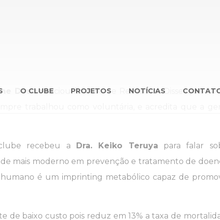
S
iane Destre
O CLUBE
iniciou falando de Resiliência. Disse que Rot
PROJETOS
NOTÍCIAS
CONTAT
empre trabalhou como voluntária, e acredita que a ge
 clube recebeu a
Dra. Keiko Teruya
para falar so
á de mais moderno em prevenção e tratamento de doen
te humano é um imprinting metabólico capaz de promo
e de baixo custo pois reduz em 13% a taxa de mortalid