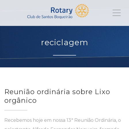
ME
reciclagem
Reunião ordinária sobre Lixo
orgânico
Recebemos hoje em nossa 13ª Reunião Ordinária, o