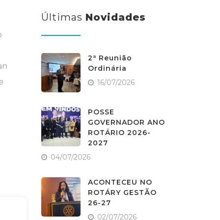
Últimas
Novidades
o
2ª Reunião
an
Ordinária
e
16/07/2026
POSSE
GOVERNADOR ANO
ROTÁRIO 2026-
2027
04/07/2026
ACONTECEU NO
ROTÁRY GESTÃO
26-27
02/07/2026