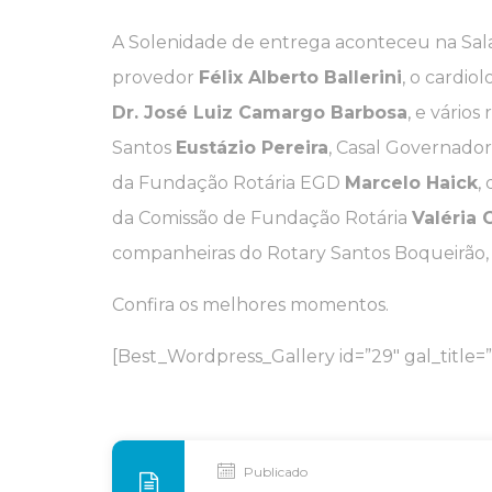
A Solenidade de entrega aconteceu na Sala
provedor
Félix Alberto Ballerini
, o cardiol
Dr. José Luiz Camargo Barbosa
, e vário
Santos
Eustázio Pereira
, Casal Governador
da Fundação Rotária EGD
Marcelo Haick
,
da Comissão de Fundação Rotária
Valéria 
companheiras do Rotary Santos Boqueirão,
Confira os melhores momentos.
[Best_Wordpress_Gallery id=”29″ gal_title=”
Publicado