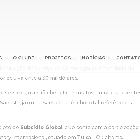
esquecível para o Rotary Santos Boqueirão. Nesta data,
S
O CLUBE
PROJETOS
NOTÍCIAS
CONTAT
rnização do Serviço de Cardiologia da Irmandade da
or equivalente a 30 mil dólares.
o versores, que irão beneficiar muitos e muitos paciente
antista, já que a Santa Casa é o hospital referência da
ojeto de
Subsídio Global
, que conta com a participação
tary Internacional, situado em Tulsa – Oklahoma.