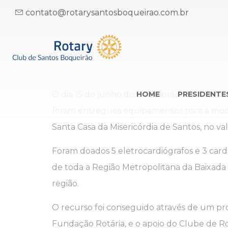
contato@rotarysantosboqueirao.com.br
O dia 15 de junho de 2015, será uma data in
HOME
PRESIDENTE
foram entregues equipamentos para a mode
Santa Casa da Misericórdia de Santos, no val
Foram doados 5 eletrocardiógrafos e 3 cardi
de toda a Região Metropolitana da Baixada S
região.
O recurso foi conseguido através de um pr
Fundação Rotária, e o apoio do Clube de Ro